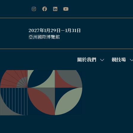
2027年1月29日－1月31日
亞洲國際博覽館
關於我們
競技場
Show
S
submenu
s
for:
f
關
於
我
們