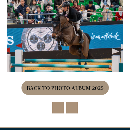
BACK TO PHOTO ALBUM 2025
(OPENS
IN
A
NEW
TAB)