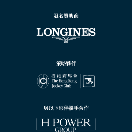
冠名贊助商
策略夥伴
與以下夥伴攜手合作