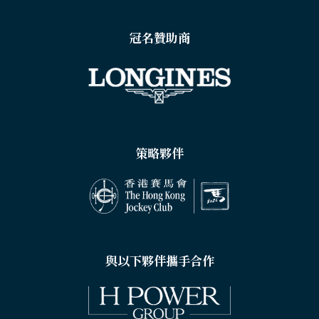
冠名贊助商
策略夥伴
與以下夥伴攜手合作