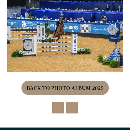
BACK TO PHOTO ALBUM 2025
(OPENS
IN
A
NEW
TAB)