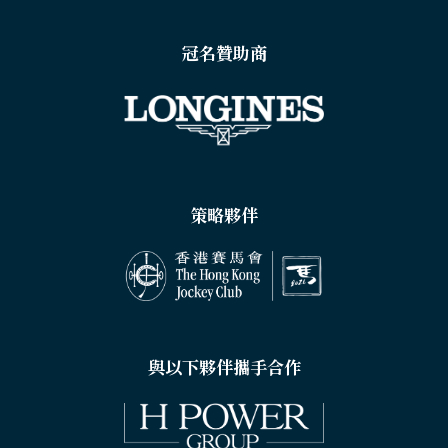
冠名贊助商
策略夥伴
與以下夥伴攜手合作