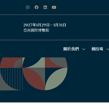
2027年1月29日－1月31日
亞洲國際博覽館
關於我們
競技場
Show
S
submenu
s
for:
f
關
於
我
們