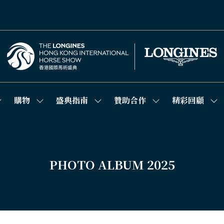
購物
盛典指南
贊助合作
精彩回顧
how
Show
Show
Show
Sh
ubmenu
submenu
submenu
submenu
su
or:
for:
for:
for:
for
競
購
盛
贊
精
技
物
典
助
彩
場
指
合
回
南
作
顧
PHOTO ALBUM 2025