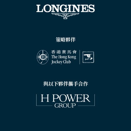
策略夥伴
與以下夥伴攜手合作