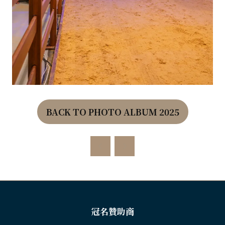
BACK TO PHOTO ALBUM 2025
(OPENS
IN
A
NEW
TAB)
冠名贊助商