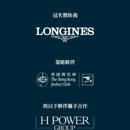
冠名贊助商
策略夥伴
與以下夥伴攜手合作