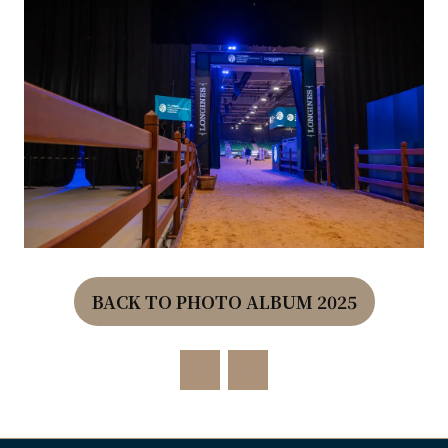
BACK TO PHOTO ALBUM 2025
(OPENS
IN
A
NEW
TAB)