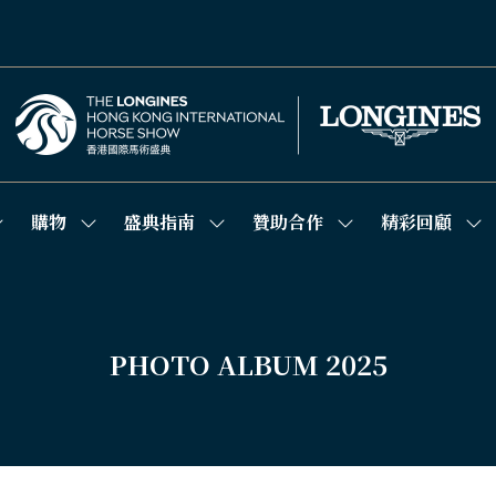
購物
盛典指南
贊助合作
精彩回顧
how
Show
Show
Show
Sh
ubmenu
submenu
submenu
submenu
su
or:
for:
for:
for:
for
競
購
盛
贊
精
技
物
典
助
彩
場
指
合
回
南
作
顧
PHOTO ALBUM 2025