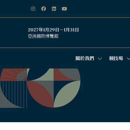
2027年1月29日－1月31日
亞洲國際博覽館
關於我們
競技場
Show
S
submenu
s
for:
f
關
於
我
們