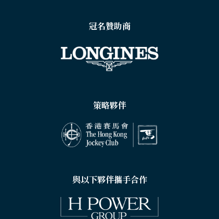
冠名贊助商
策略夥伴
與以下夥伴攜手合作