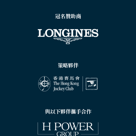
冠名贊助商
策略夥伴
與以下夥伴攜手合作