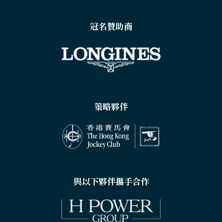
冠名贊助商
策略夥伴
與以下夥伴攜手合作