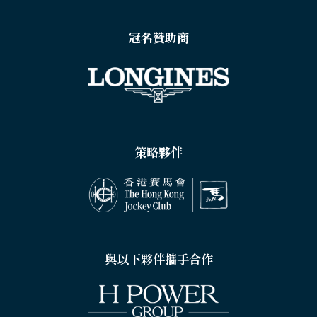
冠名贊助商
策略夥伴
與以下夥伴攜手合作