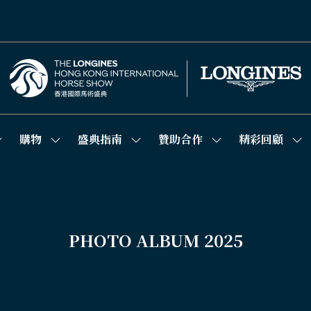
購物
盛典指南
贊助合作
精彩回顧
how
Show
Show
Show
Sh
ubmenu
submenu
submenu
submenu
su
or:
for:
for:
for:
for
競
購
盛
贊
精
技
物
典
助
彩
場
指
合
回
南
作
顧
PHOTO ALBUM 2025