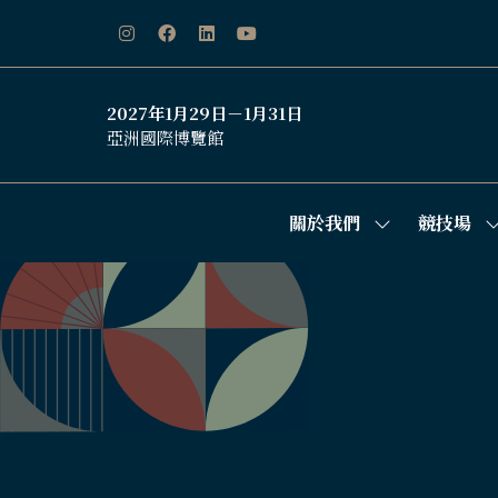
2027年1月29日－1月31日
亞洲國際博覽館
關於我們
競技場
Show
S
submenu
s
for:
f
關
於
我
們