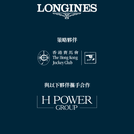
策略夥伴
與以下夥伴攜手合作