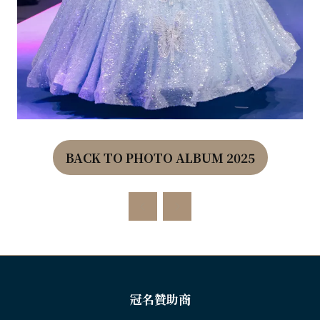
BACK TO PHOTO ALBUM 2025
(OPENS
IN
A
NEW
TAB)
冠名贊助商