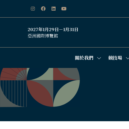
2027年1月29日－1月31日
亞洲國際博覽館
關於我們
競技場
Show
S
submenu
s
for:
f
關
於
我
們