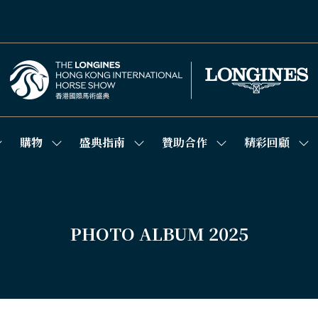
購物
盛典指南
贊助合作
精彩回顧
how
Show
Show
Show
Sh
ubmenu
submenu
submenu
submenu
su
or:
for:
for:
for:
for
競
購
盛
贊
精
技
物
典
助
彩
場
指
合
回
南
作
顧
PHOTO ALBUM 2025