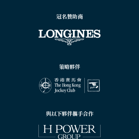
冠名贊助商
策略夥伴
與以下夥伴攜手合作