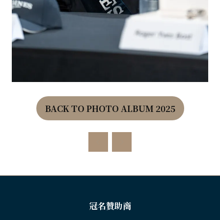
BACK TO PHOTO ALBUM 2025
(OPENS
IN
A
NEW
TAB)
冠名贊助商