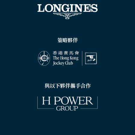
策略夥伴
與以下夥伴攜手合作