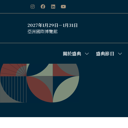
2027年1月29日－1月31日
亞洲國際博覽館
關於盛典
盛典節目
Show
Sho
submenu
sub
for:
for:
關
盛
於
典
盛
節
典
目