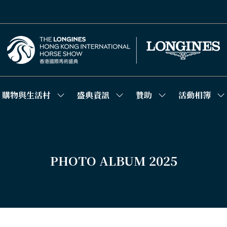
購物與生活村
盛典資訊
贊助
活動相簿
w
Show
Show
Show
S
menu
submenu
submenu
submenu
s
for:
for:
for:
fo
購
盛
贊
活
物
典
助
動
與
資
相
生
訊
簿
PHOTO ALBUM 2025
活
村