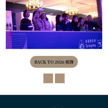
BACK TO 2026 相簿
(OPENS
IN
A
NEW
TAB)