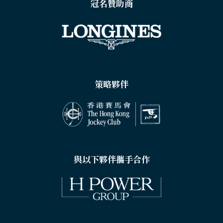
冠名贊助商
策略夥伴
與以下夥伴攜手合作