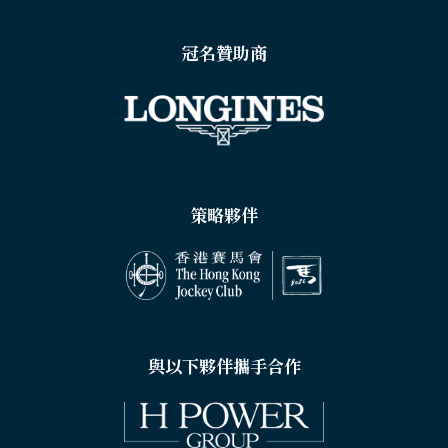
冠名贊助商
策略夥伴
與以下夥伴攜手合作