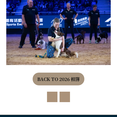
BACK TO 2026 相簿
(OPENS
IN
A
NEW
TAB)