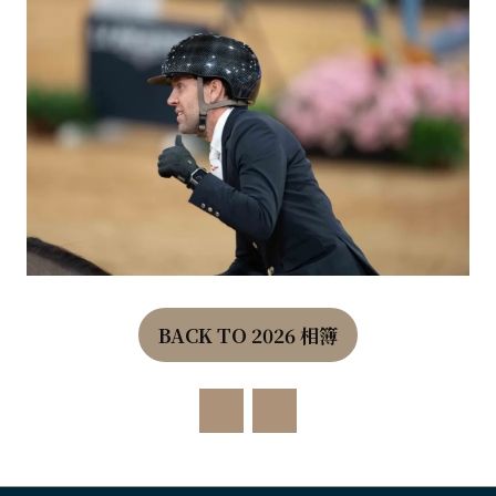
BACK TO 2026 相簿
(OPENS
IN
A
NEW
TAB)