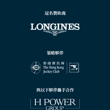
冠名贊助商
策略夥伴
與以下夥伴攜手合作