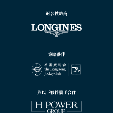
冠名贊助商
策略夥伴
與以下夥伴攜手合作