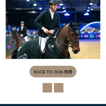
BACK TO 2026 相簿
(OPENS
IN
A
NEW
TAB)