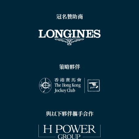
冠名贊助商
策略夥伴
與以下夥伴攜手合作