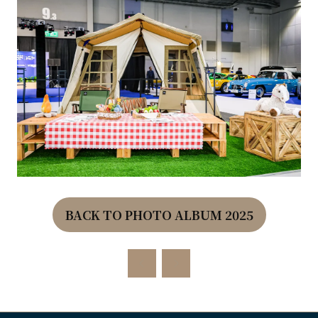
BACK TO PHOTO ALBUM 2025
(OPENS
IN
A
NEW
TAB)