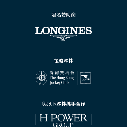
冠名贊助商
策略夥伴
與以下夥伴攜手合作