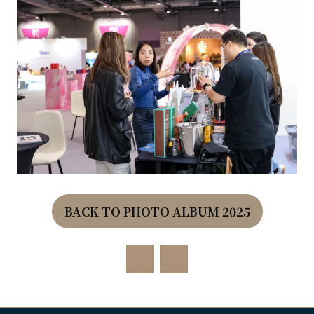
BACK TO PHOTO ALBUM 2025
(OPENS
IN
A
NEW
TAB)