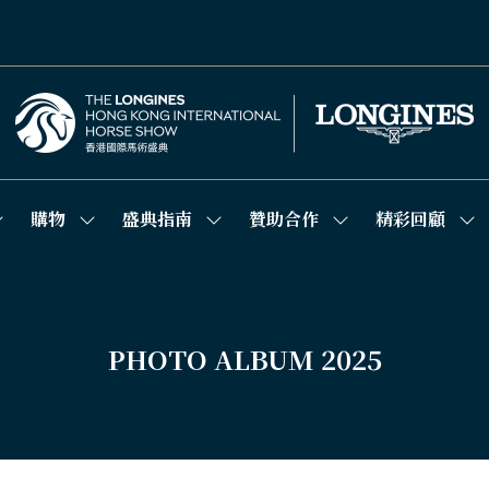
購物
盛典指南
贊助合作
精彩回顧
how
Show
Show
Show
Sh
ubmenu
submenu
submenu
submenu
su
or:
for:
for:
for:
for
競
購
盛
贊
精
技
物
典
助
彩
場
指
合
回
南
作
顧
PHOTO ALBUM 2025