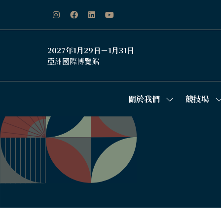
2027年1月29日－1月31日
亞洲國際博覽館
關於我們
競技場
Show
S
submenu
s
for:
f
關
於
我
們