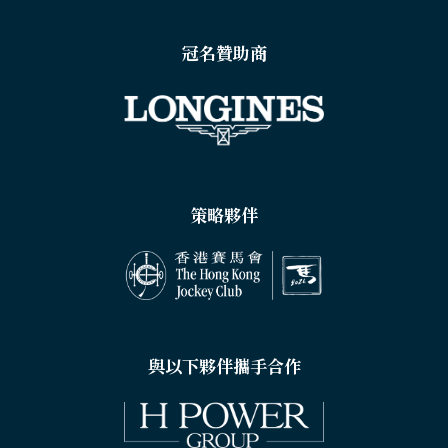
冠名贊助商
策略夥伴
與以下夥伴攜手合作