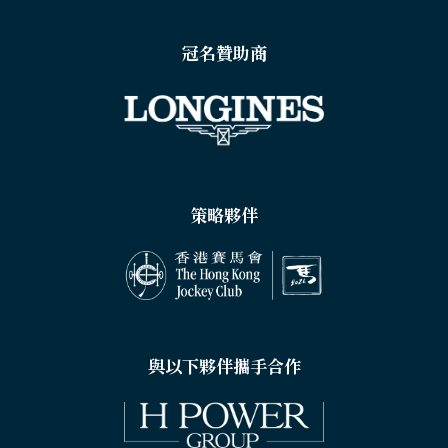
冠名贊助商
策略夥伴
與以下夥伴攜手合作