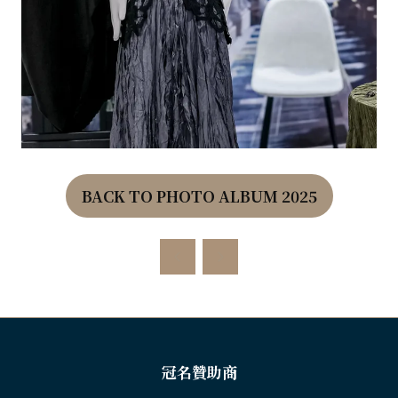
BACK TO PHOTO ALBUM 2025
(OPENS
IN
A
NEW
TAB)
冠名贊助商