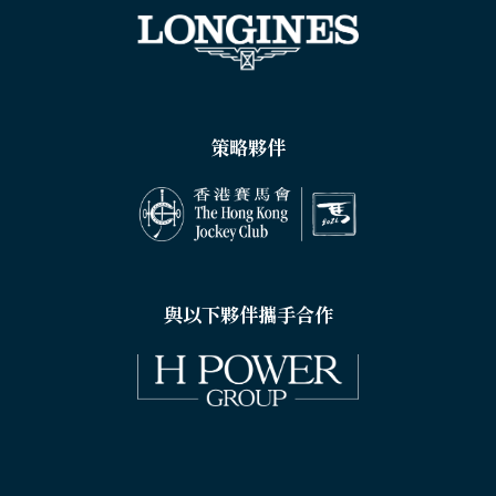
策略夥伴
與以下夥伴攜手合作