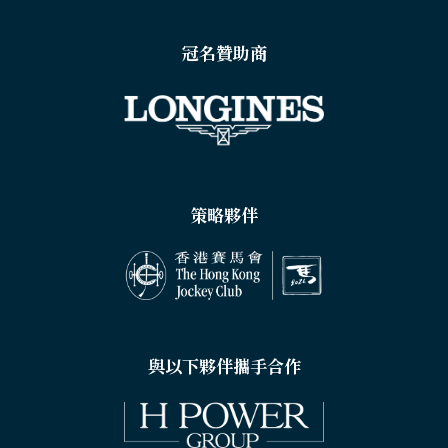
冠名贊助商
策略夥伴
與以下夥伴攜手合作