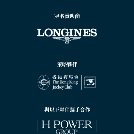
冠名贊助商
策略夥伴
與以下夥伴攜手合作