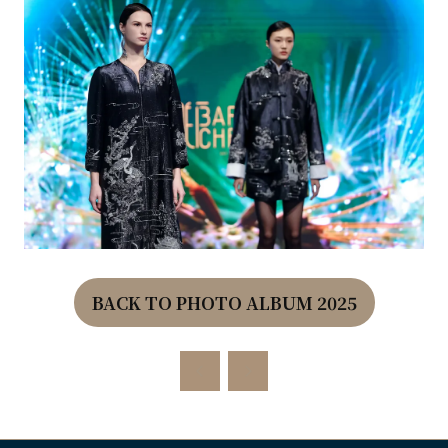
BACK TO PHOTO ALBUM 2025
(OPENS
IN
A
NEW
TAB)