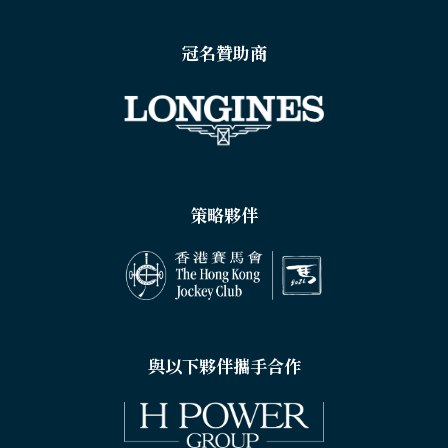
冠名贊助商
策略夥伴
與以下夥伴攜手合作