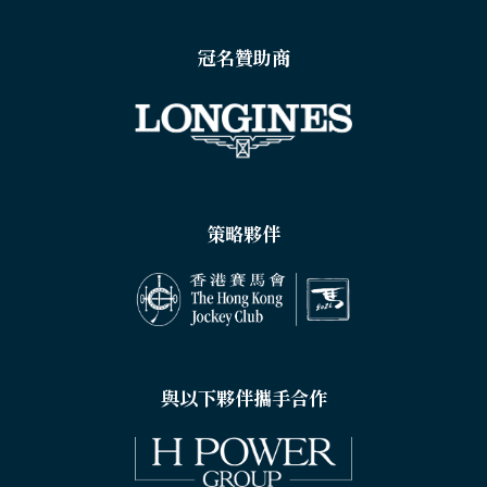
冠名贊助商
策略夥伴
與以下夥伴攜手合作