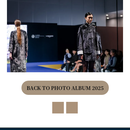
BACK TO PHOTO ALBUM 2025
(OPENS
IN
A
NEW
TAB)