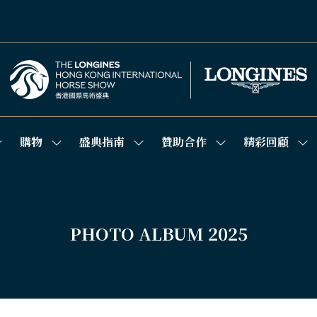
購物
盛典指南
贊助合作
精彩回顧
how
Show
Show
Show
Sh
ubmenu
submenu
submenu
submenu
su
or:
for:
for:
for:
for
競
購
盛
贊
精
技
物
典
助
彩
場
指
合
回
南
作
顧
PHOTO ALBUM 2025