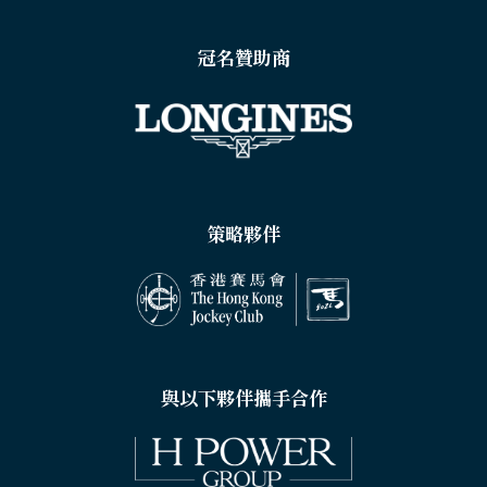
冠名贊助商
策略夥伴
與以下夥伴攜手合作