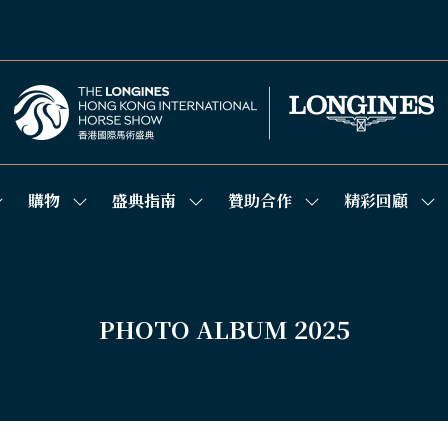
購物
盛典指南
贊助合作
精彩回顧
how
Show
Show
Show
Sh
ubmenu
submenu
submenu
submenu
su
or:
for:
for:
for:
for
競
購
盛
贊
精
技
物
典
助
彩
場
指
合
回
南
作
顧
PHOTO ALBUM 2025