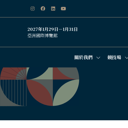
2027年1月29日－1月31日
亞洲國際博覽館
關於我們
競技場
Show
S
submenu
s
for:
f
關
於
我
們