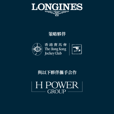
策略夥伴
與以下夥伴攜手合作