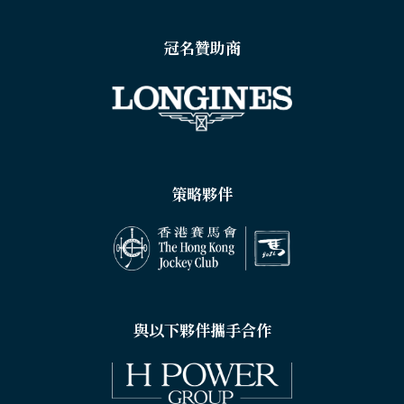
冠名贊助商
策略夥伴
與以下夥伴攜手合作