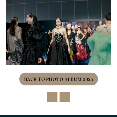
BACK TO PHOTO ALBUM 2025
(OPENS
IN
A
NEW
TAB)