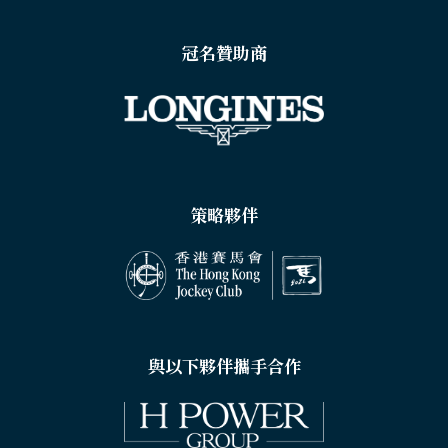
冠名贊助商
策略夥伴
與以下夥伴攜手合作