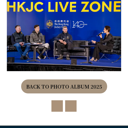
BACK TO PHOTO ALBUM 2025
(OPENS
IN
A
NEW
TAB)