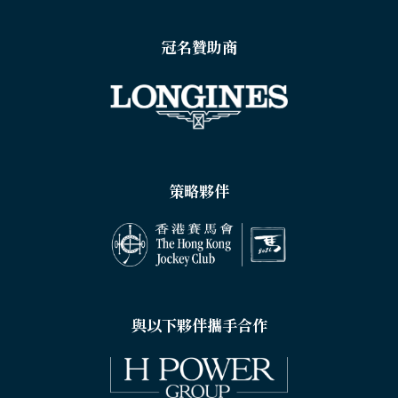
冠名贊助商
策略夥伴
與以下夥伴攜手合作