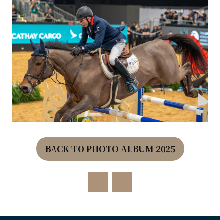
BACK TO PHOTO ALBUM 2025
(OPENS
IN
A
NEW
TAB)