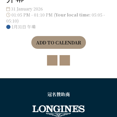
31 January 2026
01:05 PM - 01:10 PM
(
Your local time:
05:05
-
05:10
)
1月31日 午場
ADD TO CALENDAR
冠名贊助商