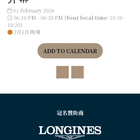
01 February 2026
06:10 PM - 06:20 PM
(
Your local time:
10:10
-
10:20
)
2月1日 晚場
ADD TO CALENDAR
冠名贊助商