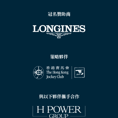
冠名贊助商
策略夥伴
與以下夥伴攜手合作