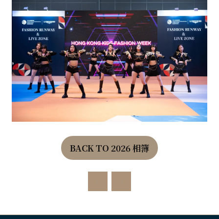
BACK TO 2026 相簿
(OPENS
IN
A
NEW
TAB)