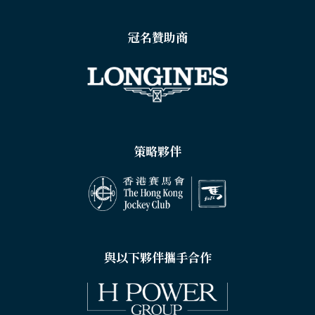
冠名贊助商
策略夥伴
與以下夥伴攜手合作