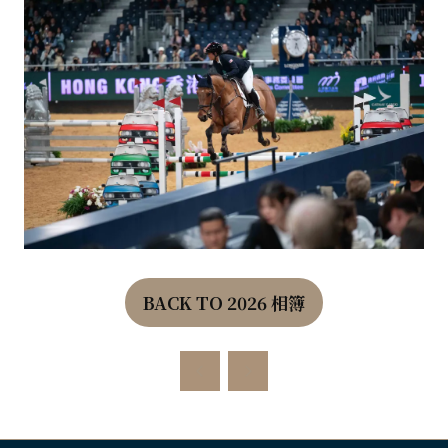
BACK TO 2026 相簿
(OPENS
IN
A
NEW
TAB)