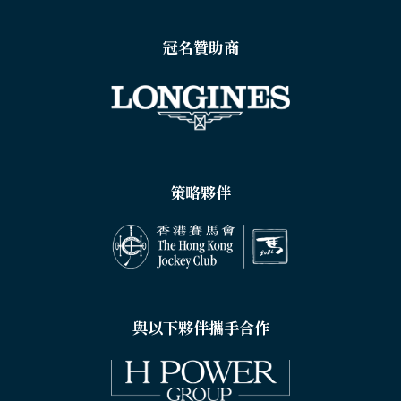
冠名贊助商
策略夥伴
與以下夥伴攜手合作