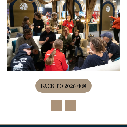
BACK TO 2026 相簿
(OPENS
IN
A
NEW
TAB)