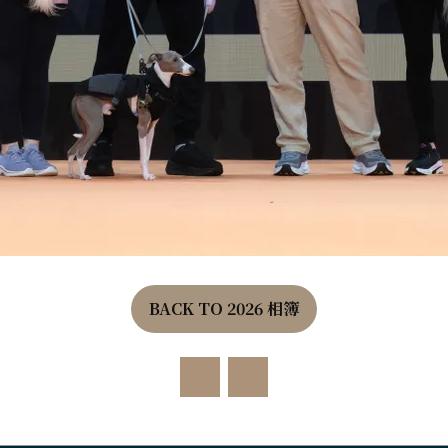
BACK TO 2026 相簿
(OPENS
IN
A
NEW
TAB)