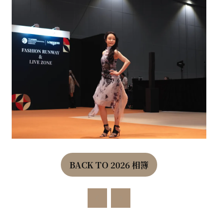
BACK TO 2026 相簿
(OPENS
IN
A
NEW