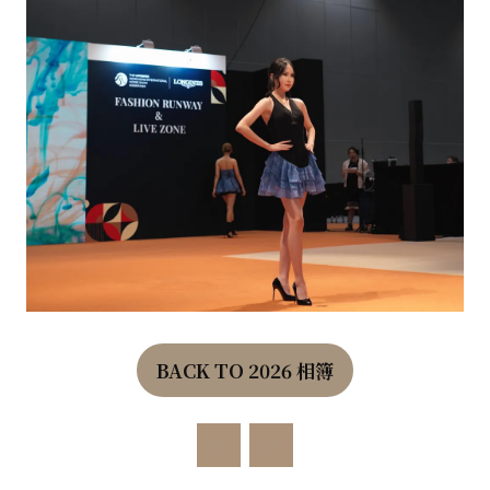
BACK TO 2026 相簿
(OPENS
IN
A
NEW